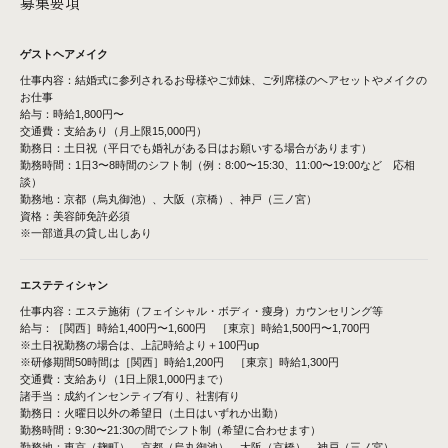
募集要項
ゲストヘアメイク
仕事内容：結婚式に参列されるお母様やご姉妹、ご列席様のヘアセットやメイクの
お仕事
給与：時給1,800円〜
交通費：支給あり（月上限15,000円）
勤務日：土日祝（平日でも婚礼がある日はお願いする場合があります）
勤務時間：1日3〜8時間のシフト制（例：8:00〜15:30、11:00〜19:00など 応相
談）
勤務地：京都（烏丸御池）、大阪（京橋）、神戸（三ノ宮）
資格：美容師免許必須
※一部道具の貸し出しあり
エステティシャン
仕事内容：エステ施術（フェイシャル・ボディ・痩身）カウンセリング等
給与：［関西］時給1,400円〜1,600円 ［東京］時給1,500円〜1,700円
※土日祝勤務の場合は、上記時給より＋100円up
※研修期間50時間は［関西］時給1,200円 ［東京］時給1,300円
交通費：支給あり（1日上限1,000円まで）
諸手当：成約インセンティブ有り、社割有り
勤務日：火曜日以外の希望日（土日はいずれか出勤）
勤務時間：9:30〜21:30の間でシフト制（希望に合わせます）
勤務地：東京（麹町）、京都（烏丸御池）、大阪（京橋）、神戸（三ノ宮）