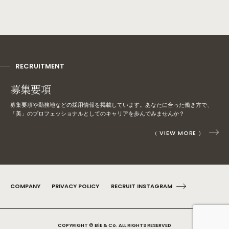
お客様から提供頂いた個人情報は、管理責任者を選任し、適切な管理を行うものと
します。当該情報への接触権限を制限するとともに、外部からの不正なアクセス、
紛失、破壊等に対しても、必要かつ合理的な対策を行うものとし個人情報を保護に
努めます。また、個人情報の処理を外部業者に委託する予定がある場合は、あらか
じめ通知することとします。当社の全ての役員、従業者は、お客様に関する個人情
報保護の重要性を正しく認識し、個人情報の保護に努めます。また、従業者に関わ
る個人情報についても同様とします。
RECRUITMENT
個人情報の第三者への提供について
募集要項
お客様から個人情報の開示・訂正・削除を求められた場合は、ご本人からの依頼で
あることを確認した上で、即時に、開示・訂正・削除を行います。
募集要項や勤務地などの採用情報を掲載しています。あなたに合った働き方で、
当社は、このウェブサイトのご利用によって生じたソフトウェア、ハードウ
「美」のプロフェッショナルとしてのキャリアを歩んでみませんか？
ェア上のトラブルやその他の損害についても責任を負いかねます。
当社は、このウェブサイトからのリンクによって得られるいかなる情報につ
（ VIEW MORE ）
きましても責任を負うものではありません。
当社は、予告なしにこのウェブサイトに掲載されている情報を変更すること
があります。
また、このウェブサイトの運営を中断または中止することがあります。
当社は、情報の変更およびこのウェブサイトの運営を中断または中止するこ
とによって生じるいかなる損害についても責任を負うものではありません。
COMPANY
PRIVACY POLICY
RECRUIT INSTAGRAM
アクセス解析ツールについて
当サイトでは、Googleによるアクセス解析ツール「Googleアナリティクス」を利
用しています。
このGoogleアナリティクスはトラフィックデータの収集のためにCookieを使用して
COPYRIGHT © BiE & Co. ALL RIGHTS RESERVED