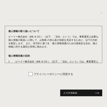
個人情報の取り扱いについて
ビーイー株式会社（BiE & CO.）（以下、「当社」という）では、事業運営上必要な
個人情報の取扱いに関して、お客様 の安心及び信頼を充足するために、以下の方針
を制定します。 また、本方針に基づき、個人情報保護のための諸規定を定め、個人
情報に対する適切な管理に努めます。
個人情報収集の目的
ビーイー株式会社（BiE & CO.）（以下、「当社」という）では、事業運営上
必要な個人情報の取扱いに関して、お客様 の安心及び信頼を充足するため
に、以下の方針を制定します。 また、本方針に基づき、個人情報保護のため
の諸規定を定め、個人情報に対する適切な管理に努めます。
プライバシーポリシーに同意する
個人情報の利用の目的
お客様から提供頂いた個人情報は本サイトの円滑なる運営や、ご請求の資料
の発送や、商品開発、サービス向上を目的とした消費者動向調査、サンプリ
ング活動、及び、イベントなどのお知らせの送付など、ユーザー管理を主な
目的とします。また、予め明示した利用の範囲を超えて、個人情報を利用す
入力内容確認
る必要が生じた場合は、その新たな利用目的を連絡し、お客様の判断にて同
意あるいは拒否の判断をいただくものとします。
個人情報の管理について